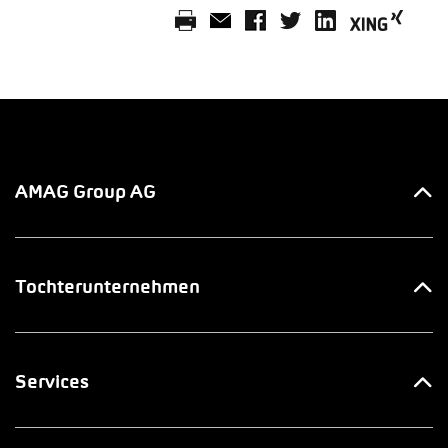
AMAG Group AG
Ihre Ansprechpartner
Tochterunternehmen
Innovation & Venture LAB
AMAG Automobil & Motoren AG
Jobs & Karriere
Services
AMAG Import AG
AMAG Group Blog
Europcar