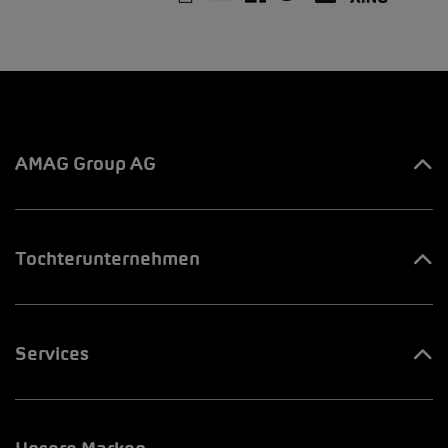
AMAG Group AG
Ihre Ansprechpartner
Tochterunternehmen
Innovation & Venture LAB
AMAG Automobil & Motoren AG
Jobs & Karriere
Services
AMAG Import AG
AMAG Group Blog
Europcar
AMAG Leasing AG