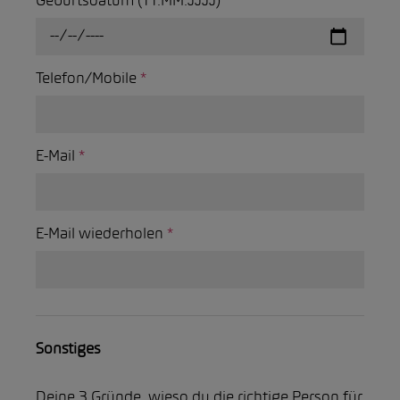
Geburtsdatum (TT.MM.JJJJ)
*
Telefon/Mobile
*
E-Mail
*
E-Mail wiederholen
*
Sonstiges
Deine 3 Gründe, wieso du die richtige Person für