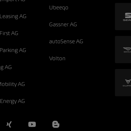
Ubeeqo
Leasing AG
Gassner AG
irst AG
autoSense AG
Parking AG
Volton
og AG
Mobility AG
 Energy AG