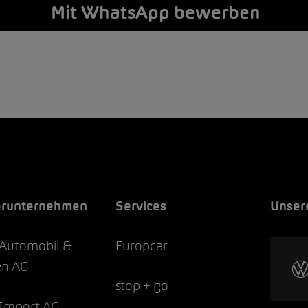
Mit WhatsApp bewerben
erunternehmen
Services
Unser
Automobil &
Europcar
en AG
stop + go
Import AG