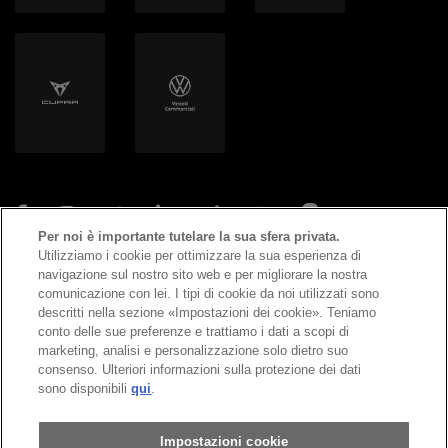
Per noi è importante tutelare la sua sfera privata.
Utilizziamo i cookie per ottimizzare la sua esperienza di
navigazione sul nostro sito web e per migliorare la nostra
©
2026
Copyright AMAG Group AG
comunicazione con lei. I tipi di cookie da noi utilizzati sono
descritti nella sezione «Impostazioni dei cookie». Teniamo
conto delle sue preferenze e trattiamo i dati a scopi di
Impressum
marketing, analisi e personalizzazione solo dietro suo
consenso. Ulteriori informazioni sulla protezione dei dati
Informativa sulla protezione dei dati
sono disponibili
qui
.
Condizioni generali
Impostazioni cookie