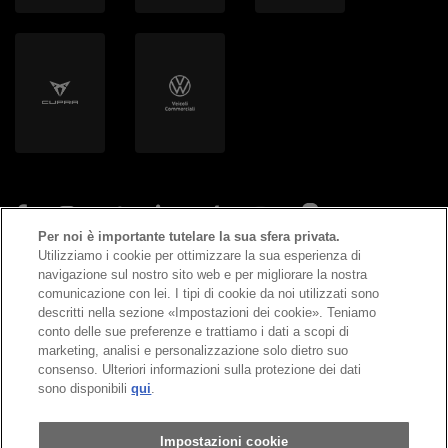
Per noi è importante tutelare la sua sfera privata.
Utilizziamo i cookie per ottimizzare la sua esperienza di
navigazione sul nostro sito web e per migliorare la nostra
©
2026
Copyright AMAG Group AG
comunicazione con lei. I tipi di cookie da noi utilizzati sono
descritti nella sezione «Impostazioni dei cookie». Teniamo
conto delle sue preferenze e trattiamo i dati a scopi di
Impressum
marketing, analisi e personalizzazione solo dietro suo
consenso. Ulteriori informazioni sulla protezione dei dati
Informativa sulla protezione dei dati
sono disponibili
qui
.
Condizioni generali
Impostazioni cookie