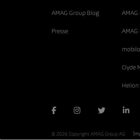
AMAG Group Blog
AMAG F
Presse
AMAG 
mobil
Clyde 
Helion
Im
©
2026
Copyright AMAG Group AG