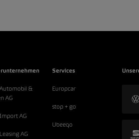
erunternehmen
Services
Unser
Automobil &
Europcar
en AG
stop + go
Import AG
Ubeeqo
Leasing AG