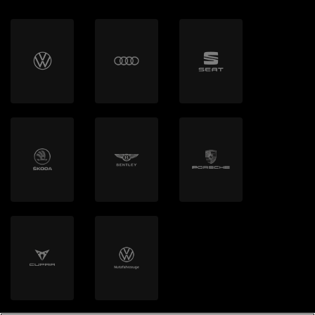
stop + go
AMAG First AG
Ubeeqo
AMAG Parking AG
Gassner AG
mobilog AG
autoSense AG
Clyde Mobility AG
Volton
Helion Energy AG