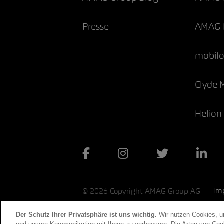
Presse
AMAG 
mobil
Clyde 
Helion
Im
©
2026
Copyright AMAG Group AG
Der Schutz Ihrer Privatsphäre ist uns wichtig.
Wir nutzen Cookies, um