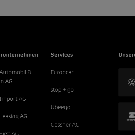
erunternehmen
Services
Unser
Automobil &
Europcar
en AG
stop + go
Import AG
Ubeeqo
Leasing AG
Gassner AG
irst AG