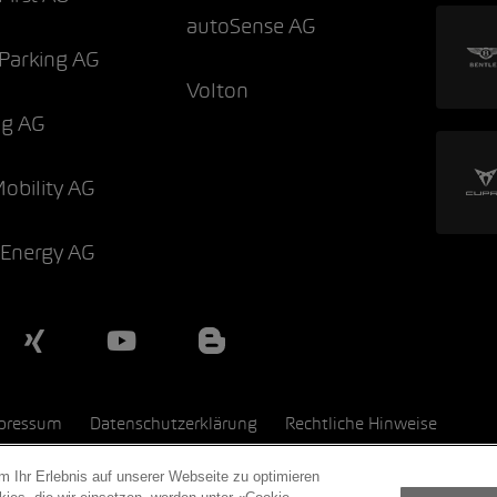
autoSense AG
Parking AG
Volton
og AG
Mobility AG
 Energy AG
pressum
Datenschutzerklärung
Rechtliche Hinweise
 Ihr Erlebnis auf unserer Webseite zu optimieren