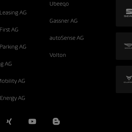
Ubeeqo
Leasing AG
Gassner AG
irst AG
autoSense AG
Parking AG
Volton
og AG
Mobility AG
 Energy AG