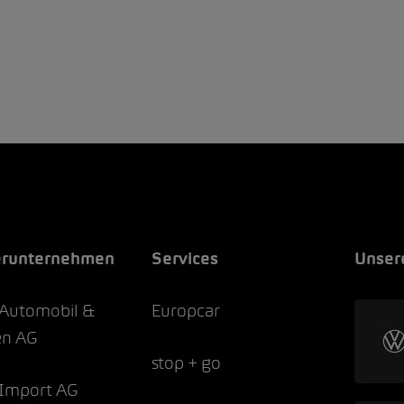
erunternehmen
Services
Unser
Automobil &
Europcar
en AG
stop + go
Import AG