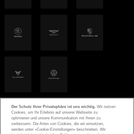
Gassner AG
mobilog AG
autoSense AG
Clyde Mobility AG
Volton
Helion Energy AG
Der Schutz Ihrer Privatsphäre ist uns wichtig.
Wir nutzen
Cookies, um Ihr Erlebnis auf unserer Webseite zu
optimieren und unsere Kommunikation mit Ihnen zu
verbessern. Die Arten von Cookies, die wir einsetzen,
werden unter «Cookie-Einstellungen» beschrieben. Wir
©
2026
Copyright AMAG Group AG