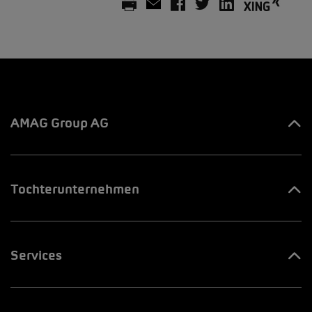
AMAG Group AG
Ihre Ansprechpartner
Tochterunternehmen
Innovation & Venture LAB
AMAG Automobil & Motoren AG
Jobs & Karriere
Services
AMAG Import AG
AMAG Group Blog
Europcar
AMAG Leasing AG