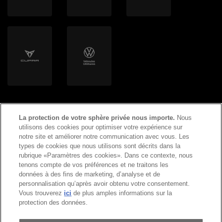
Helion Energy AG
La protection de votre sphère privée nous importe.
Nous
utilisons des cookies pour optimiser votre expérience sur
notre site et améliorer notre communication avec vous. Les
types de cookies que nous utilisons sont décrits dans la
©
2026
Copyright AMAG Group AG
rubrique «Paramètres des cookies». Dans ce contexte, nous
tenons compte de vos préférences et ne traitons les
données à des fins de marketing, d’analyse et de
Mentions légales
personnalisation qu’après avoir obtenu votre consentement.
Vous trouverez
ici
de plus amples informations sur la
Déclaration de protection des données
protection des données.
Conditions générales