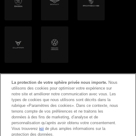
Volton
Helion Energy AG
La protection de votre sphère privée nous importe.
Nous
utilisons des cookies pour optimiser votre expérience sur
notre site et améliorer notre communication avec vous. Les
types de cookies que nous utilisons sont décrits dans la
©
2026
Copyright AMAG Group AG
rubrique «Paramètres des cookies». Dans ce contexte, nous
tenons compte de vos préférences et ne traitons les
données à des fins de marketing, d’analyse et de
Mentions légales
personnalisation qu’après avoir obtenu votre consentement.
Vous trouverez
ici
de plus amples informations sur la
Déclaration de protection des données
protection des données.