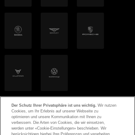
mobilog AG
autoSense AG
Clyde Mobility AG
Volton
Helion Energy AG
Der Schutz Ihrer Privatsphäre ist uns wichtig.
Wir nutzen
Cookies, um Ihr Erlebnis auf unserer Webseite zu
optimieren und unsere Kommunikation mit Ihnen zu
verbessern. Die Arten von Cookies, die wir einsetzen,
werden unter «Cookie-Einstellungen» beschrieben. Wir
©
2026
Copyright AMAG Group AG
berücksichtigen hierbei Ihre Präferenzen und verarbeiten