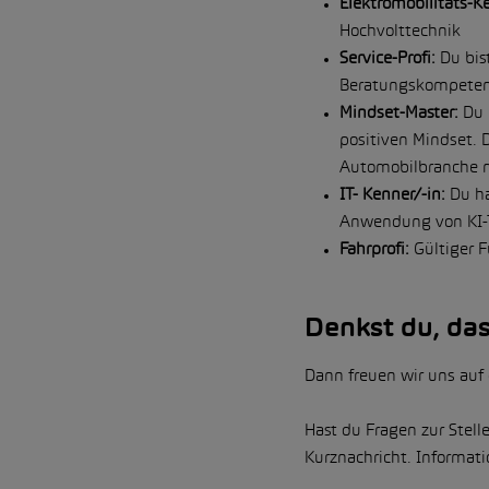
Elektromobilitäts-Ke
Hochvolttechnik
Service-Profi:
Du bis
Beratungskompeten
Mindset-Master:
Du 
positiven Mindset. 
Automobilbranche m
IT- Kenner/-in:
Du ha
Anwendung von KI-
Fahrprofi:
Gültiger F
Denkst du, da
Dann freuen wir uns auf
Hast du Fragen zur Stel
Kurznachricht. Informa