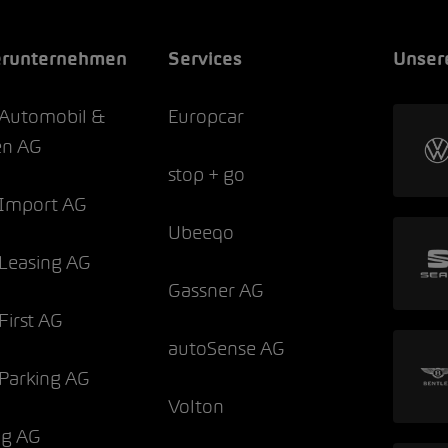
erunternehmen
Services
Unser
Automobil &
Europcar
en AG
stop + go
Import AG
Ubeeqo
Leasing AG
Gassner AG
irst AG
autoSense AG
Parking AG
Volton
og AG