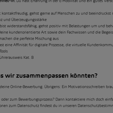
nner/-in:
Du hast Erfahrung in der E-Mobilität und ein gutes Verst
t kontaktfreudig, gehst gerne auf Menschen zu und beeindruckst 
z und Überzeugungsstärke
bist widerstandsfähig, gehst positiv mit Belastungen um und beh
Deine kundenorientierte Art sowie dein Fachwissen und die Begeis
achen die perfekte Mischung aus
st eine Affinität für digitale Prozesse, die virtuelle Kundenkomm
Tools
ührerausweis Kat. B
ss wir zusammenpassen könnten?
 deine Online-Bewerbung. Übrigens: Ein Motivationsschreiben brau
le oder zum Bewerbungsprozess? Dann kontaktiere mich doch ein
tionen zum Datenschutz findest du in unseren Datenschutzbesti