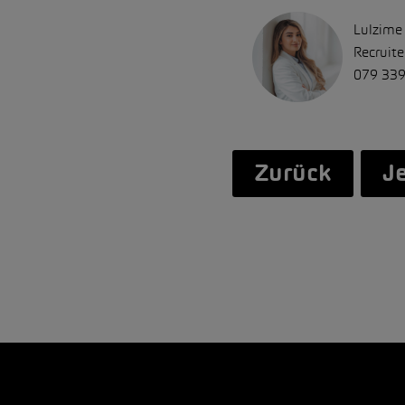
Lulzime
Recruite
079 339
Zurück
J