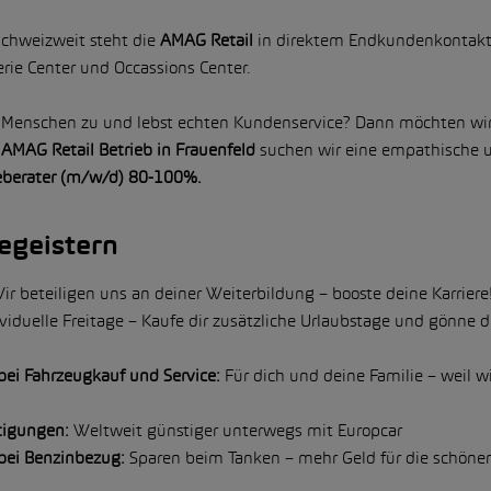
schweizweit steht die
AMAG Retail
in direktem Endkundenkontakt
rie Center und Occassions Center.
f Menschen zu und lebst echten Kundenservice? Dann möchten wi
r
AMAG Retail Betrieb in Frauenfeld
suchen wir eine empathische 
eberater (m/w/d) 80-100%.
egeistern
r beteiligen uns an deiner Weiterbildung – booste deine Karriere
viduelle Freitage – Kaufe dir zusätzliche Urlaubstage und gönne d
bei Fahrzeugkauf und Service:
Für dich und deine Familie – weil w
tigungen:
Weltweit günstiger unterwegs mit Europcar
bei Benzinbezug:
Sparen beim Tanken – mehr Geld für die schöne