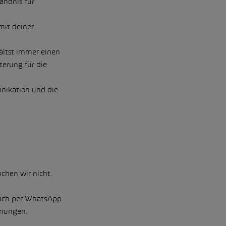
ändnis für
mit deiner
ältst immer einen
terung für die
unikation und die
chen wir nicht.
fach per WhatsApp
mmungen.