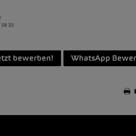
r
 08 33
etzt bewerben!
WhatsApp Bewe