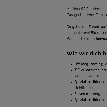
Mit über 90 Standorten 
Garagenbetriebe, Carosse
Du gehst mit Freude au
kennenlernen! Für unse
Persönlichkeit als
Servic
Wie wir dich b
Life long learning:
Wi
ZIF:
Zusätzliche indi
längere Auszeit
Spezialkonditionen 
Mobilität ist
Reisen mit Vergüns
Spezialkonditionen 