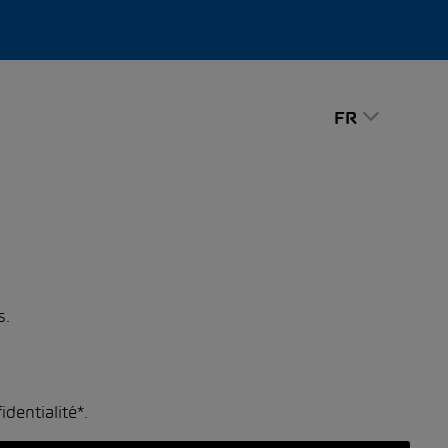
FR
s.
identialité*
.