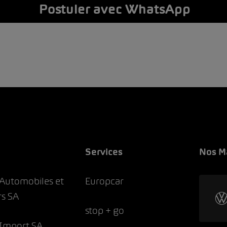
Postuler avec WhatsApp
Services
Nos M
Automobiles et
Europcar
s SA
stop + go
Import SA